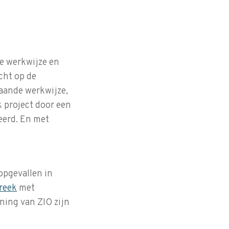
we werkwijze en
cht op de
taande werkwijze,
k project door een
eerd. En met
opgevallen in
treek
met
ing van ZIO zijn