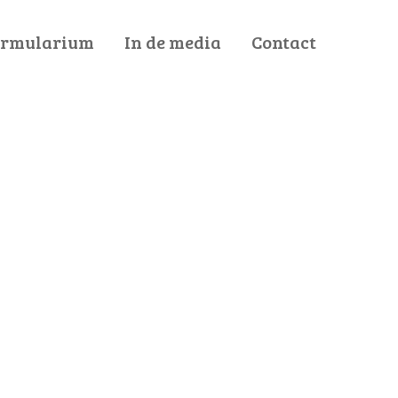
ormularium
In de media
Contact