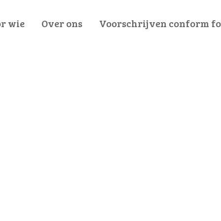
r wie
Over ons
Voorschrijven conform f
Voor de zorgprofessional
Voor de farmaceutische industrie