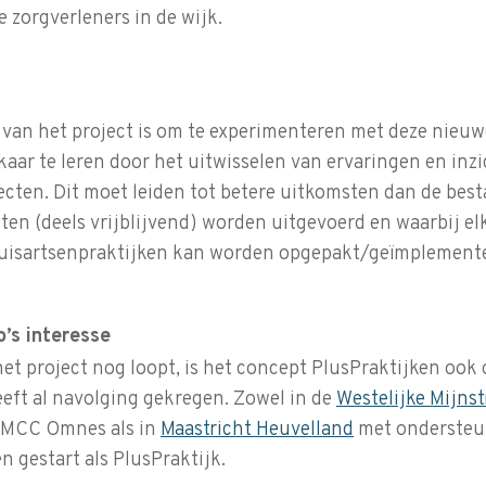
 zorgverleners in de wijk.
 van het project is om te experimenteren met deze nieu
kaar te leren door het uitwisselen van ervaringen en inzi
cten. Dit moet leiden tot betere uitkomsten dan de bes
cten (deels vrijblijvend) worden uitgevoerd en waarbij el
uisartsenpraktijken kan worden opgepakt/geïmplement
o’s interesse
t project nog loopt, is het concept PlusPraktijken ook 
eeft al navolging gekregen. Zowel in de
Westelijke Mijns
 MCC Omnes als in
Maastricht Heuvelland
met ondersteun
n gestart als PlusPraktijk.